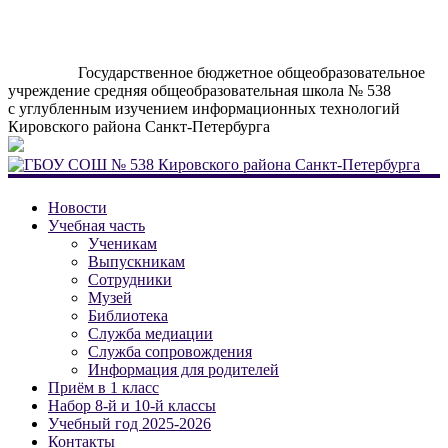
Государственное бюджетное общеобразовательное
учреждение средняя общеобразовательная школа № 538
с углубленным изучением информационных технологий
Кировского района Санкт-Петербурга
ГБОУ
Новости
СОШ
Учебная часть
Ученикам
№
Выпускникам
538
Сотрудники
Кировского
Музей
района
Библиотека
Санкт-
Служба медиации
Служба сопровождения
Петербурга
Информация для родителей
Приём в 1 класс
Официальный
Набор 8-й и 10-й классы
сайт
Учебный год 2025-2026
школы
Контакты