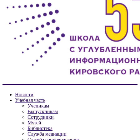
ГБОУ
Новости
СОШ
Учебная часть
Ученикам
№
Выпускникам
538
Сотрудники
Кировского
Музей
района
Библиотека
Санкт-
Служба медиации
Служба сопровождения