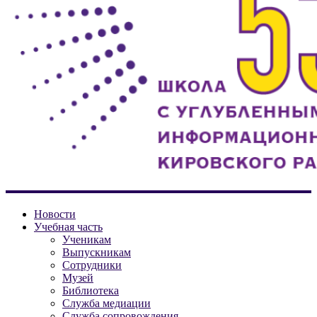
ГБОУ
Новости
СОШ
Учебная часть
Ученикам
№
Выпускникам
538
Сотрудники
Кировского
Музей
района
Библиотека
Санкт-
Служба медиации
Служба сопровождения