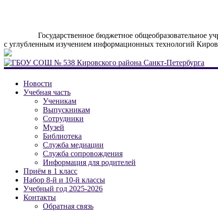
Государственное бюджетное общеобразовательное уч
с углубленным изучением информационных технологий Кировс
ГБОУ
Новости
СОШ
Учебная часть
Ученикам
№
Выпускникам
538
Сотрудники
Кировского
Музей
района
Библиотека
Санкт-
Служба медиации
Служба сопровождения
Петербурга
Информация для родителей
Приём в 1 класс
Официальный
Набор 8-й и 10-й классы
сайт
Учебный год 2025-2026
школы
Контакты
№
Обратная связь
538