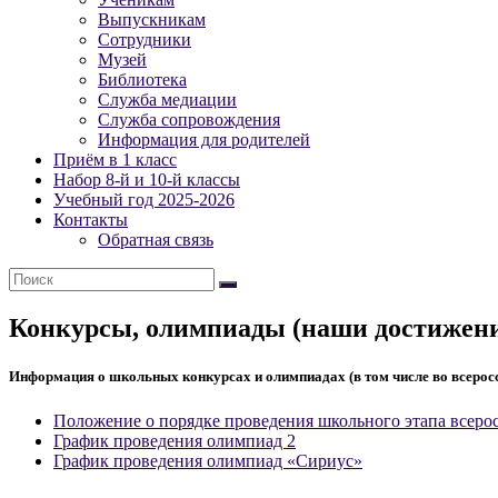
№
Выпускникам
538
Сотрудники
Кировского
Музей
района
Библиотека
Санкт-
Служба медиации
Служба сопровождения
Петербурга
Информация для родителей
Приём в 1 класс
Официальный
Набор 8-й и 10-й классы
сайт
Учебный год 2025-2026
школы
Контакты
№
Обратная связь
538
Конкурсы, олимпиады (наши достижен
Информация о школьных конкурсах и олимпиадах (в том числе во всеро
Положение о порядке проведения школьного этапа всер
График проведения олимпиад 2
График проведения олимпиад «Сириус»