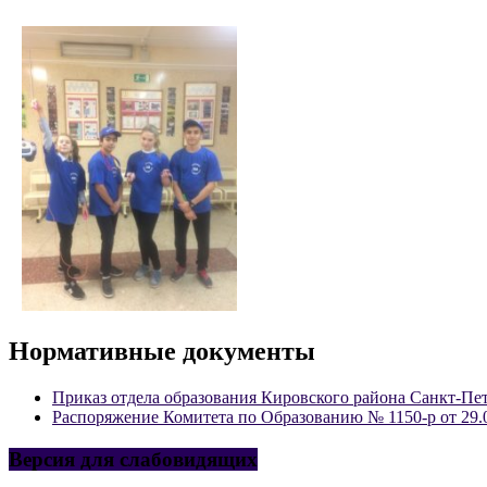
Нормативные документы
Приказ отдела образования Кировского района Санкт-Пет
Распоряжение Комитета по Образованию № 1150-р от 29.
Версия для слабовидящих