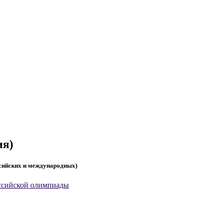
ия)
ссийских и международных)
оссийской олимпиады