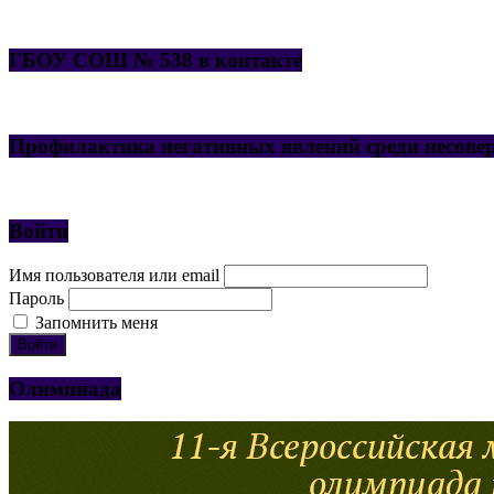
ГБОУ СОШ № 538 в контакте
Профилактика негативных явлений среди несове
Войти
Имя пользователя или email
Пароль
Запомнить меня
Войти
Олимпиада